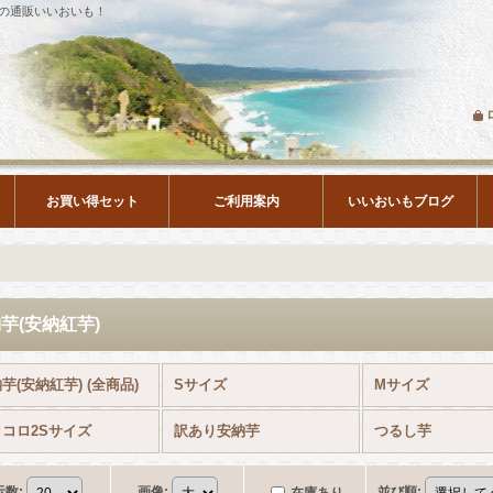
の通販いいおいも！
お買い得セット
ご利用案内
いいおいもブログ
芋(安納紅芋)
芋(安納紅芋) (全商品)
Sサイズ
Mサイズ
コロ2Sサイズ
訳あり安納芋
つるし芋
示数
:
画像
:
並び順
: