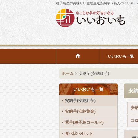
種子島産の美味しい産地直送安納芋（あんのういも）
いいおいも一覧
ホーム
>
安納芋(安納紅芋)
いいおいも一覧
安納
安納芋(安納紅芋)
安納
安納芋(安納黄金)
コロ
紫芋(種子島ゴールド)
食べ比べセット
表