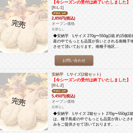
【今シーズンの受付は終了いたしました】
[
R-L-1
]
2,850円
(税込)
オープン価格
在庫なし
◆安納芋 Lサイズ 270g〜550g(1箱 約1
産の中でもっとも品質が良いとされる南種子
させて頂いております。南種子地区…
安納芋 Lサイズ(2箱セット)
【今シーズンの受付は終了いたしました】
[
R-L-2
]
5,450円
(税込)
オープン価格
在庫なし
◆安納芋 Lサイズ 2箱セット 270g〜550g
は、種子島産の中でもっとも品質が良いとさ
みをご提供させて頂いております。…