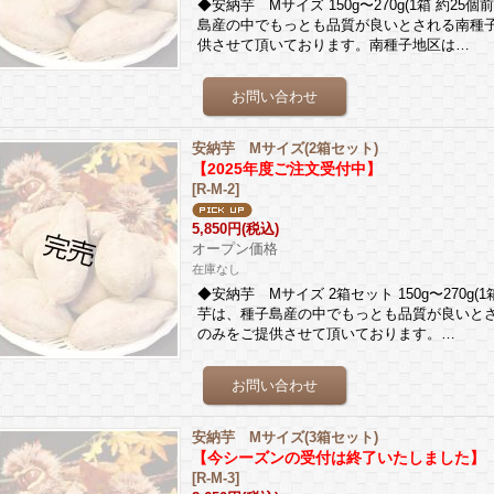
◆安納芋 Mサイズ 150g〜270g(1箱 約2
島産の中でもっとも品質が良いとされる南種
供させて頂いております。南種子地区は…
安納芋 Mサイズ(2箱セット)
【2025年度ご注文受付中】
[
R-M-2
]
5,850円
(税込)
オープン価格
在庫なし
◆安納芋 Mサイズ 2箱セット 150g〜270g
芋は、種子島産の中でもっとも品質が良いと
のみをご提供させて頂いております。…
安納芋 Mサイズ(3箱セット)
【今シーズンの受付は終了いたしました】
[
R-M-3
]