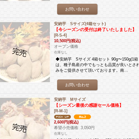
安納芋 Sサイズ(4箱セット)
【今シーズンの受付は終了いたしました】
[
R-S-4
]
10,500円
(税込)
オープン価格
在庫なし
◆安納芋 Sサイズ 4箱セット 90g〜150g(
は、種子島産の中でもっとも品質が良いとさ
みをご提供させて頂いております。南…
安納芋 Mサイズ
【シーズン最後の感謝セール価格】
[
R-M-1
]
2,600円
(税込)
希望小売価格
:
3,050円
在庫なし