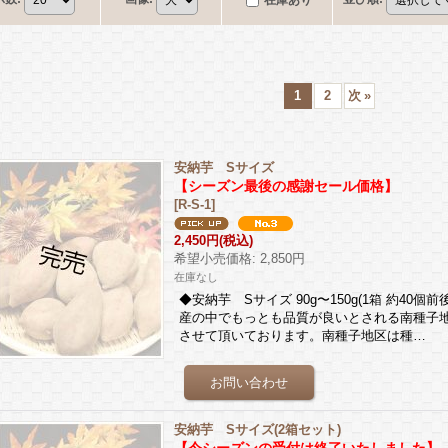
在庫あり
1
2
次
»
安納芋 Sサイズ
【シーズン最後の感謝セール価格】
[
R-S-1
]
2,450円
(税込)
希望小売価格
:
2,850円
在庫なし
◆安納芋 Sサイズ 90g〜150g(1箱 約4
産の中でもっとも品質が良いとされる南種子
させて頂いております。南種子地区は種…
安納芋 Sサイズ(2箱セット)