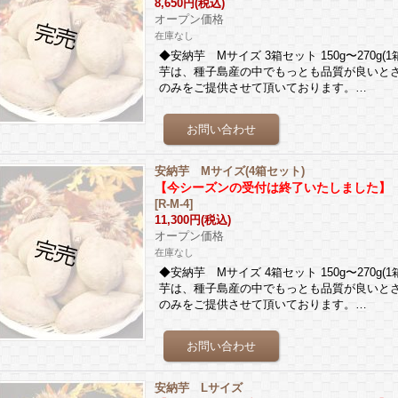
8,650円
(税込)
オープン価格
在庫なし
◆安納芋 Mサイズ 3箱セット 150g〜270g
芋は、種子島産の中でもっとも品質が良いと
のみをご提供させて頂いております。…
安納芋 Mサイズ(4箱セット)
【今シーズンの受付は終了いたしました】
[
R-M-4
]
11,300円
(税込)
オープン価格
在庫なし
◆安納芋 Mサイズ 4箱セット 150g〜270g
芋は、種子島産の中でもっとも品質が良いと
のみをご提供させて頂いております。…
安納芋 Lサイズ