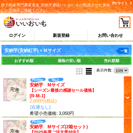
PCサイト
種子島産専門農家直送 安納芋通販いいおいもの熟成させた美味
しい安納芋ご堪能ください
ログイン
新規登録
お問い合わせ
安納芋(安納紅芋) > Mサイズ
一覧
おすすめ順
価格の安い順
売れ筋順
表示件数
:
安納芋 Mサイズ
【シーズン最後の感謝セール価格】
[R-M-1]
2,600円
(税込)
[在庫なし]
希望小売価格
:
3,050円
安納芋 Mサイズ(2箱セット)
【2025年度ご注文受付中】