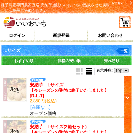
PCサイト
種子島産専門農家直送 安納芋通販いいおいもの熟成させた美味
しい安納芋ご堪能ください
ログイン
新規登録
お問い合わせ
Lサイズ
一覧
おすすめ順
価格の安い順
売れ筋順
表示件数
:
安納芋 Lサイズ
【今シーズンの受付は終了いたしました】
[R-L-1]
2,850円
(税込)
[在庫なし]
オープン価格
安納芋 Lサイズ(2箱セット)
【今シーズンの受付は終了いたしました】