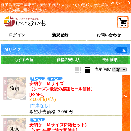
PCサイト
種子島産専門農家直送 安納芋通販いいおいもの熟成させた美味
しい安納芋ご堪能ください
ログイン
新規登録
お問い合わせ
Mサイズ
一覧
おすすめ順
価格の安い順
売れ筋順
表示件数
:
安納芋 Mサイズ
【シーズン最後の感謝セール価格】
[R-M-1]
2,600円
(税込)
[在庫なし]
希望小売価格
:
3,050円
安納芋 Mサイズ(2箱セット)
【2025年度ご注文受付中】